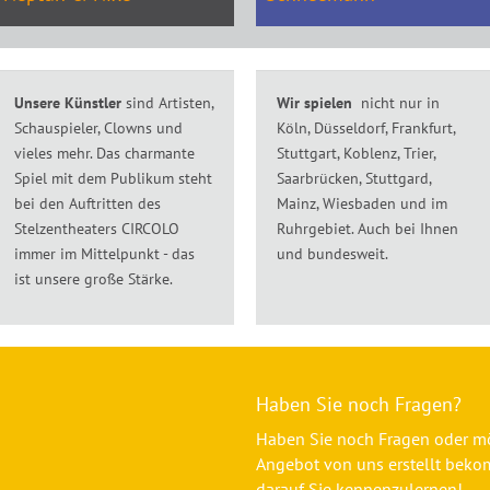
Unsere Künstler
sind Artisten,
Wir spielen
nicht nur in
Schauspieler, Clowns und
Köln, Düsseldorf, Frankfurt,
vieles mehr. Das charmante
Stuttgart, Koblenz, Trier,
Spiel mit dem Publikum steht
Saarbrücken, Stuttgard,
bei den Auftritten des
Mainz, Wiesbaden und im
Stelzentheaters CIRCOLO
Ruhrgebiet. Auch bei Ihnen
immer im Mittelpunkt - das
und bundesweit.
ist unsere große Stärke.
Haben Sie noch Fragen?
Haben Sie noch Fragen oder mö
Angebot von uns erstellt beko
darauf Sie kennenzulernen!