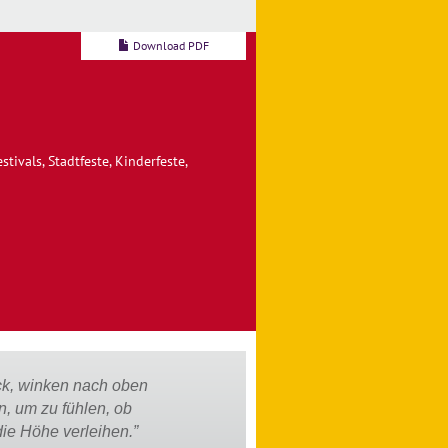
Download PDF
stivals, Stadtfeste, Kinderfeste,
ck, winken nach oben
, um zu fühlen, ob
die Höhe verleihen.”