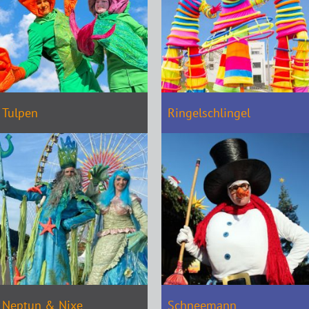
Tulpen
Ringelschlingel
Neptun & Nixe
Schneemann