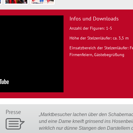
Infos und Downloads
Anzahl der Figuren: 1-5
Höhe der Stelzenläufer: ca. 3,5 m
Einsatzbereich der Stelzenläufer: Fe
Firmenfeiern, Gästebegrüßung
Presse
„Marktbesucher lachen über den Schaberna
und eine Dame kneift grinsend ins Hosenbein
wirklich nur dünne Stangen den Darstellern 