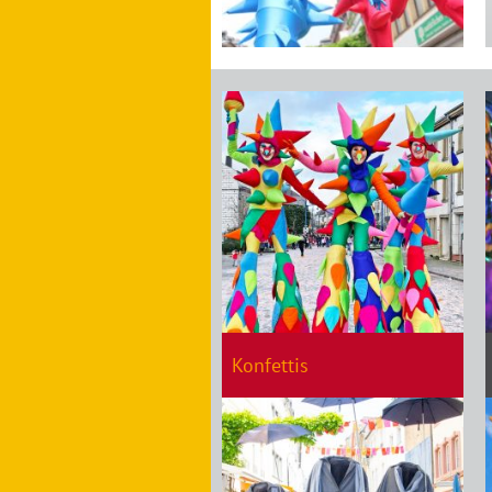
Vorherige
Slide
laden
Konfettis