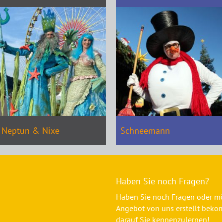
Neptun & Nixe
Schneemann
Haben Sie noch Fragen?
Haben Sie noch Fragen oder mö
Angebot von uns erstellt beko
darauf Sie kennenzulernen!