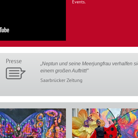
Events.
Presse
ne Meerjungfrau verhalfen sich mit Stelzen zu
„`Wir habe
tritt!”
Meeresgott
Gewänder. 
tung