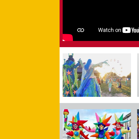
„Neptun und sei
einem großen Auf
Saarbrücker Zei
Vorherige
Slide
laden