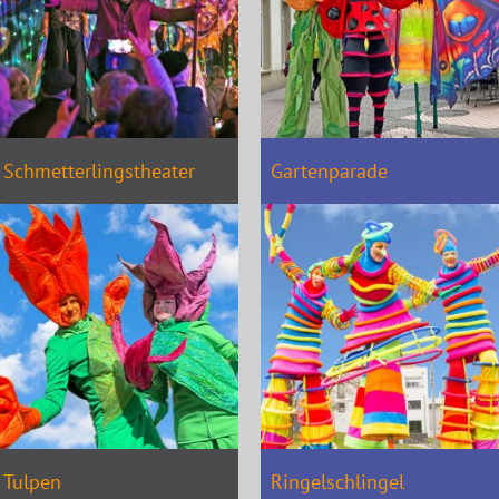
Schmetterlingstheater
Gartenparade
Tulpen
Ringelschlingel