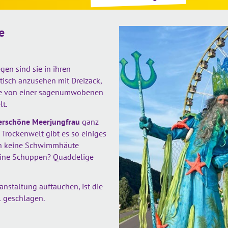
e
gen sind sie in ihren
isch anzusehen mit Dreizack,
sie von einer sagenumwobenen
t.
erschöne Meerjungfrau
ganz
 Trockenwelt gibt es so einiges
en keine Schwimmhäute
eine Schuppen? Quaddelige
nstaltung auftauchen, ist die
l geschlagen.