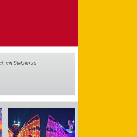
n uns in der Saar verschwommen´, verrät Neptun. Der
 und Nixe gehen auf Stelzen und tragen märchenhafte
Auch auf dem Trockenen treffen sie einige Bekannte. ...”
Vorherige
Slide
laden