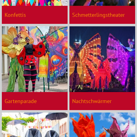
Konfettis
Schmetterlingstheater
Gartenparade
Nachtschwärmer