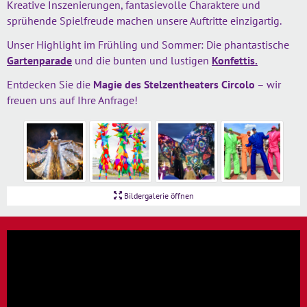
Kreative Inszenierungen, fantasievolle Charaktere und
sprühende Spielfreude machen unsere Auftritte einzigartig.
Unser Highlight im Frühling und Sommer: Die phantastische
Gartenparade
und die bunten und lustigen
Konfettis.
Entdecken Sie die
Magie des Stelzentheaters Circolo
– wir
freuen uns auf Ihre Anfrage!
Bildergalerie öffnen