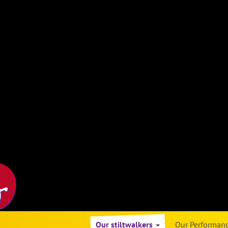
Our stiltwalkers
Our Performan