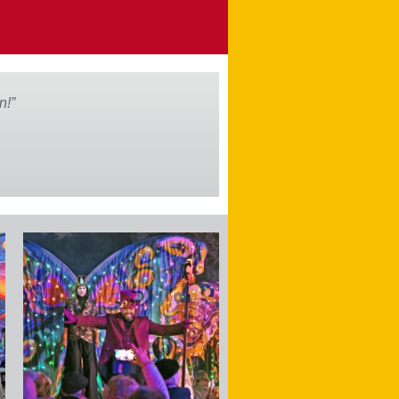
n!”
Vorherige
Slide
laden