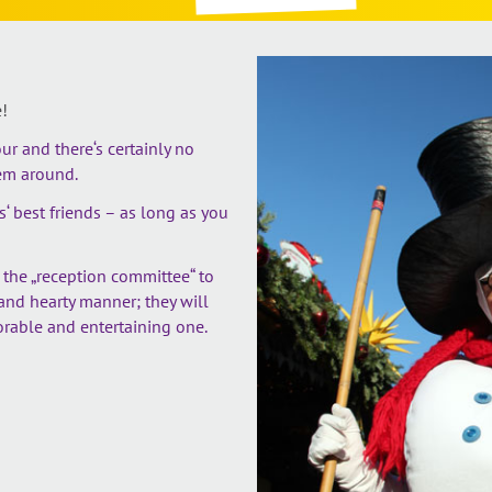
!
r and there‘s certainly no
hem around.
‘ best friends – as long as you
 the „reception committee“ to
and hearty manner; they will
rable and entertaining one.