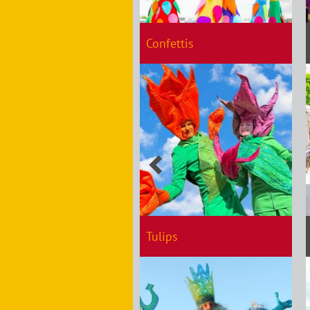
Confettis
Tulips