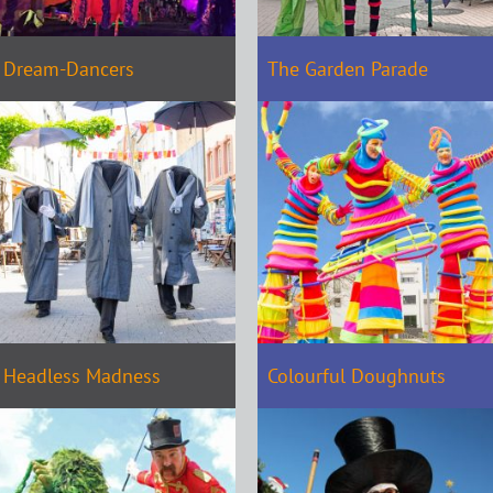
Dream-Dancers
The Garden Parade
Headless Madness
Colourful Doughnuts