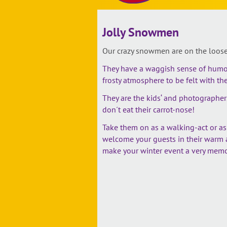
Jolly Snowmen
Our crazy snowmen are on the loose
They have a waggish sense of humou
frosty atmosphere to be felt with t
They are the kids‘ and photographers
don´t eat their carrot-nose!
Take them on as a walking-act or as
welcome your guests in their warm 
make your winter event a very memo